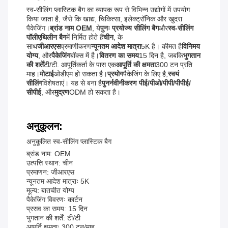
स्व-सीलिंग प्लास्टिक बैग का व्यापक रूप से विभिन्न उद्योगों में उपयोग
किया जाता है, जैसे कि खाद्य, चिकित्सा, इलेक्ट्रॉनिक और खुदरा
पैकेजिंग।
ब्रांड नाम OEM
, ये
पुनः प्रयोज्य सीलिंग बैग
और
स्व-सीलिंग
पॉलीएथिलीन बैग
में निर्मित होते हैं
चीन
, के
साथ
जीआरएस
प्रमाणीकरण
न्यूनतम आदेश मात्रा
5K है। कीमत है
विनिमय
योग्य
, और
पैकेजिंग
बॉक्स में है।
वितरण का समय
15 दिन है, जबकि
भुगतान
की शर्तें
टी/टी. आपूर्तिकर्ता के पास एक
आपूर्ति की क्षमता
300 टन प्रति
माह।
मोटाई
ओडीएम हो सकता है।
प्रयोग
पैकेजिंग के लिए है,
स्वयं
सीलिंग
विशेषताएं। यह से बना है
पुनर्नवीनीकरण पीई/पीओ/पीपी/पीपीई/
सीपीई
, और
मुद्रण
ODM हो सकता है।
अनुकूलन:
अनुकूलित स्व-सीलिंग प्लास्टिक बैग
ब्रांड नाम: OEM
उत्पत्ति स्थान: चीन
प्रमाणन: जीआरएस
न्यूनतम आदेश मात्राः 5K
मूल्य: बातचीत योग्य
पैकेजिंग विवरणः कार्टन
प्रसव का समय: 15 दिन
भुगतान की शर्तें: टी/टी
आपूर्ति क्षमताः 300 टन/माह