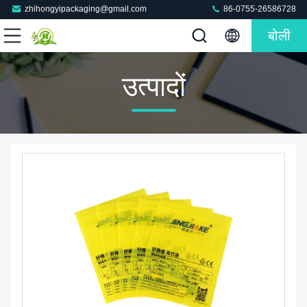
zhihongyipackaging@gmail.com
86-0755-26586728
बोली
उत्पादों