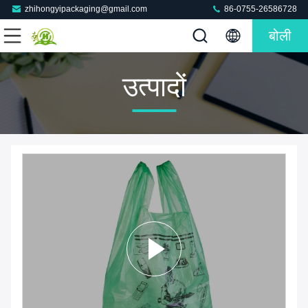
zhihongyipackaging@gmail.com
86-0755-26586728
बोली
उत्पादों