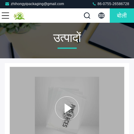
zhihongyipackaging@gmail.com
86-0755-26586728
बोली
उत्पादों