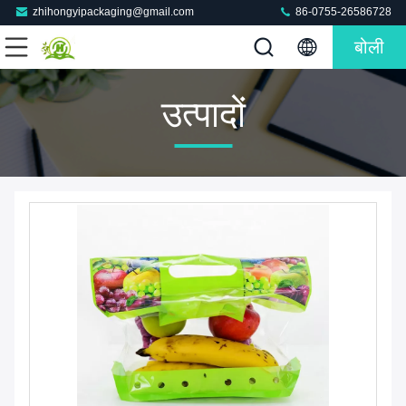
zhihongyipackaging@gmail.com
86-0755-26586728
बोली
उत्पादों