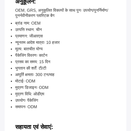
अनुकूलन:
OEM, GRS, अनुकूलित विकल्पों के साथ पुनः उपयोग/पुनर्निर्माण/
पुनर्नवीनीकरण प्लास्टिक बैग
ब्रांड नाम: OEM
उत्पत्ति स्थान: चीन
प्रमाणन: जीआरएस
न्यूनतम आदेश मात्राः 10 हजार
मूल्य: बातचीत योग्य
पैकेजिंग विवरणः कार्टन
प्रसव का समय: 15 दिन
भुगतान की शर्तें: टी/टी
आपूर्ति क्षमताः 300 टन/माह
मोटाईः ODM
मुद्रण डिजाइनः ODM
मुद्रण विधि: ओडीएम
उपयोगः पैकेजिंग
समापनः ODM
सहायता एवं सेवाएं: