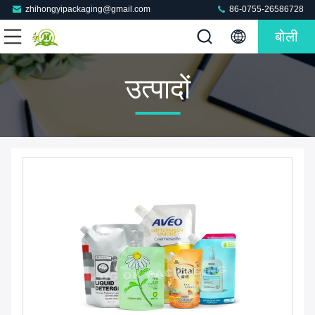
zhihongyipackaging@gmail.com
86-0755-26586728
बोली
उत्पादों