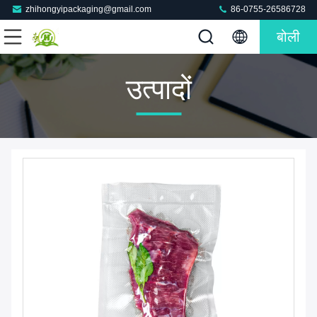
zhihongyipackaging@gmail.com
86-0755-26586728
बोली
उत्पादों