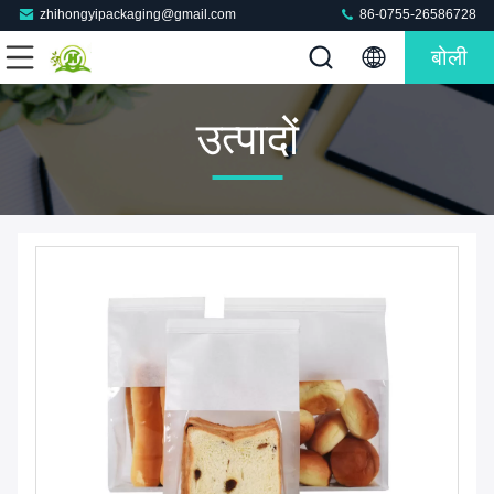
zhihongyipackaging@gmail.com
86-0755-26586728
बोली
उत्पादों