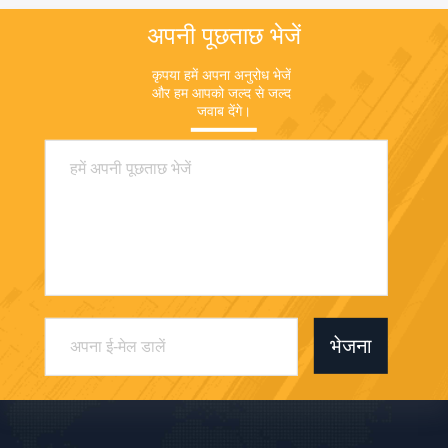
अपनी पूछताछ भेजें
कृपया हमें अपना अनुरोध भेजें 
और हम आपको जल्द से जल्द 
जवाब देंगे।
भेजना